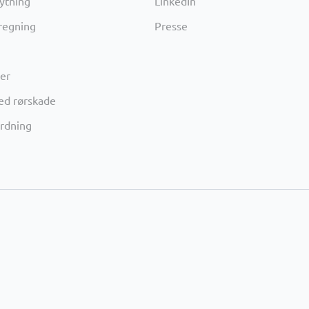
lytning
LinkedIn
 regning
Presse
er
ed rørskade
rdning