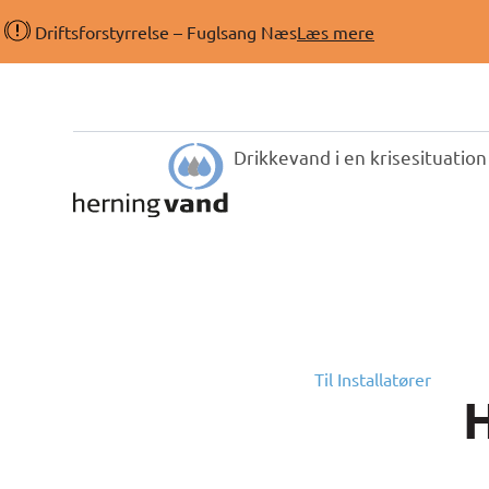
Driftsforstyrrelse – Fuglsang Næs
Læs mere
Drikkevand i en krisesituation
Til Installatører
H