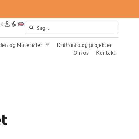
(
3
)
den og Materialer
Driftsinfo og projekter
Om os
Kontakt
et