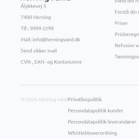
Meld din f
Ålykkevej 5
Forstå din
7400 Herning
Priser
Tlf.: 9999 2299
Prisberegn
Mail: info@herningvand.dk
Refusion v
Send sikker mail
Tømningso
CVR-, EAN- og Kontonumre
© 2026 Herning vand
Privatlivspolitik
Persondatapolitik kunder
Persondatapolitik leverandører
Whistleblowerordning