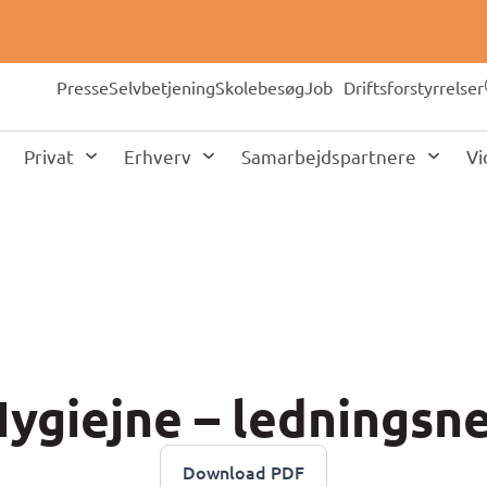
Presse
Selvbetjening
Skolebesøg
Job
Driftsforstyrrelser
Privat
Erhverv
Samarbejdspartnere
Vi
ygiejne – ledningsn
Download PDF