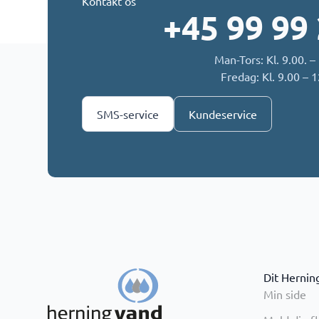
Kontakt os
+45 99 99
Man-Tors: Kl. 9.00. –
Fredag: Kl. 9.00 – 
SMS-service
Kundeservice
Dit Hernin
Min side