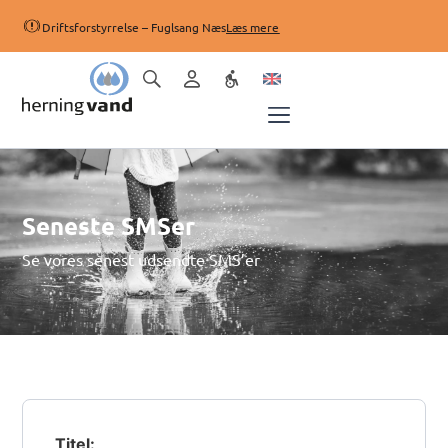
Driftsforstyrrelse – Fuglsang Næs
Læs mere
Seneste SMSer
Se vores senest udsendte SMS’er
Titel: