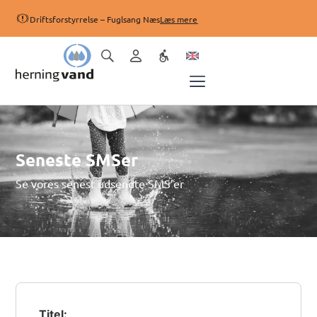
Driftsforstyrrelse – Fuglsang Næs
Læs mere
Seneste SMSer
Se vores senest udsendte SMS’er
Titel: