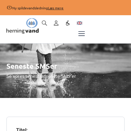
Ny spildevandsledning
Læs mere
Seneste SMSer
Se vores senest udsendte SMS’er
Titel: