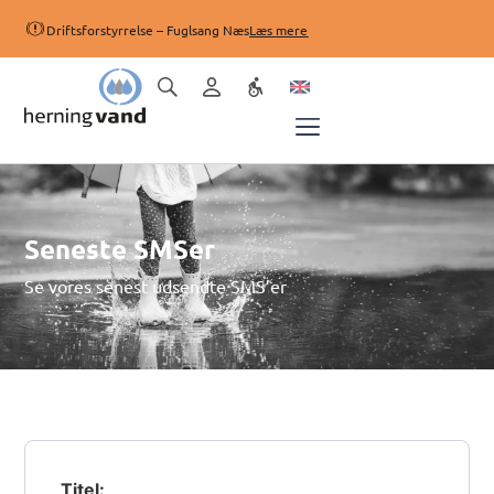
Driftsforstyrrelse – Fuglsang Næs
Læs mere
Seneste SMSer
Se vores senest udsendte SMS’er
Titel: