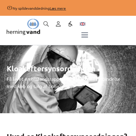
Ny spildevandsledning
Læs mere
Kloakeftersynsordningen
Få lavet en tilstandsrapport på kloakken i forbindelse
med køb og salg af bolig.