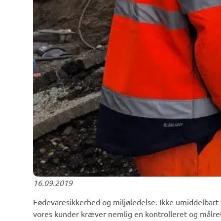
16.09.2019
Fødevaresikkerhed og miljøledelse. Ikke umiddelbart 
vores kunder kræver nemlig en kontrolleret og målrett