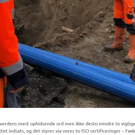
verdens mest ophidsende ord men ikke desto mindre to vigtige 
et indsats, og det styres via vores to ISO certificeringer – Fø