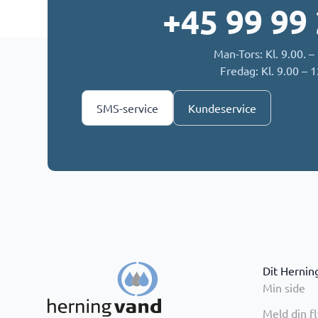
+45 99 99
Man-Tors: Kl. 9.00. –
Fredag: Kl. 9.00 – 
SMS-service
Kundeservice
Dit Hernin
Min side
Meld din f