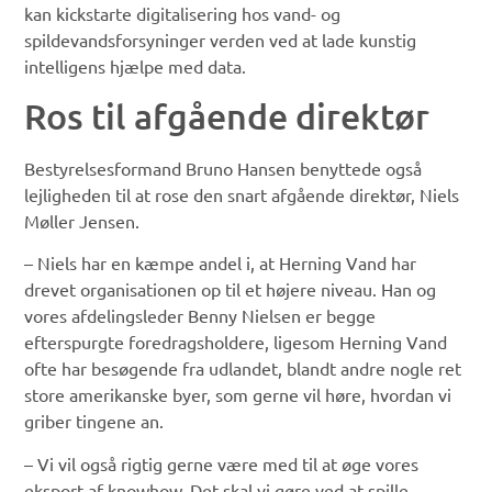
kan kickstarte digitalisering hos vand- og
spildevandsforsyninger verden ved at lade kunstig
intelligens hjælpe med data.
Ros til afgående direktør
Bestyrelsesformand Bruno Hansen benyttede også
lejligheden til at rose den snart afgående direktør, Niels
Møller Jensen.
– Niels har en kæmpe andel i, at Herning Vand har
drevet organisationen op til et højere niveau. Han og
vores afdelingsleder Benny Nielsen er begge
efterspurgte foredragsholdere, ligesom Herning Vand
ofte har besøgende fra udlandet, blandt andre nogle ret
store amerikanske byer, som gerne vil høre, hvordan vi
griber tingene an.
– Vi vil også rigtig gerne være med til at øge vores
eksport af knowhow. Det skal vi gøre ved at spille