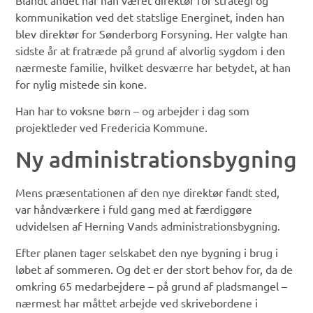
Blandt andet har han været direktør for strategi og
kommunikation ved det statslige Energinet, inden han
blev direktør for Sønderborg Forsyning. Her valgte han
sidste år at fratræde på grund af alvorlig sygdom i den
nærmeste familie, hvilket desværre har betydet, at han
for nylig mistede sin kone.
Han har to voksne børn – og arbejder i dag som
projektleder ved Fredericia Kommune.
Ny administrationsbygning
Mens præsentationen af den nye direktør fandt sted,
var håndværkere i fuld gang med at færdiggøre
udvidelsen af Herning Vands administrationsbygning.
Efter planen tager selskabet den nye bygning i brug i
løbet af sommeren. Og det er der stort behov for, da de
omkring 65 medarbejdere – på grund af pladsmangel –
nærmest har måttet arbejde ved skrivebordene i