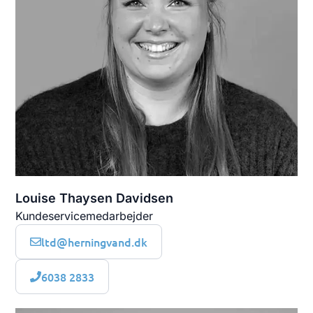
Louise Thaysen Davidsen
Kundeservicemedarbejder
ltd@herningvand.dk
6038 2833