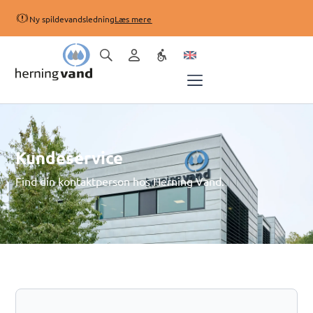
Ny spildevandsledning
Læs mere
Kundeservice
Find din kontaktperson hos Herning Vand.