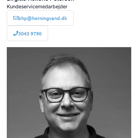
Kundeservicemedarbejder
bhp@herningvand.dk
3043 9790