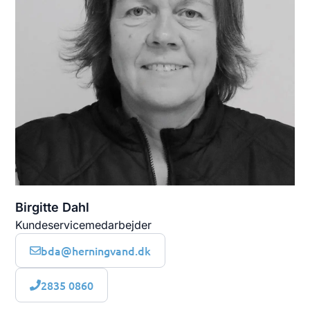
Birgitte Dahl
Kundeservicemedarbejder
bda@herningvand.dk
2835 0860